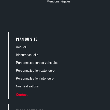
Mentions légales
PLAN DU SITE
accueil
identité visuelle
personnalisation de véhicules
création ou modernisation de logo
personnalisation extérieure
marquage de véhicules légers
charte graphique
personnalisation intérieure
enseignes
marquage de camions
supports de communication
nos réalisations
décoration intérieure
panneaux publicitaires
marquage de flottes de véhicules
goodies – objets publicitaires
contact
adhésifs
marquage de bus et autocars
totems et bâches