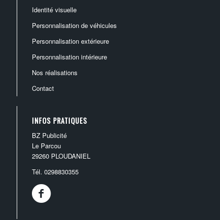
identité visuelle
personnalisation de véhicules
création ou modernisation de logo
personnalisation extérieure
marquage de véhicules légers
charte graphique
personnalisation intérieure
enseignes
marquage de camions
supports de communication
nos réalisations
décoration intérieure
panneaux publicitaires
marquage de flottes de véhicules
goodies – objets publicitaires
contact
adhésifs
marquage de bus et autocars
totems et bâches
INFOS PRATIQUES
BZ Publicité
Le Parcou
29260 PLOUDANIEL
Tél.
0298830355